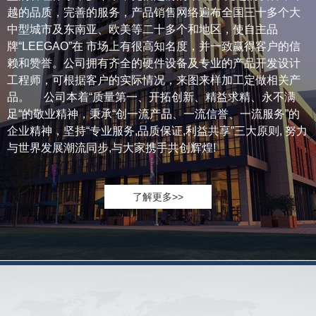
越的品质，完善的服务，产品销售网络遍布全国三十多个大
中型城市及东南亚、欧美等二十多个和地区，使自主品
牌“LEEGAO”在 市场上有很高知名度，并一致赢得客户的信
赖和赞誉。公司拥有齐全的硬件设备及专业的产品开发设计
工程师，可根据客户的实际情况，来图来样加工定做相关产
品。 公司本着“质量第一、开拓创新、精益求精、永不满
足“的敬业精神，秉承“创一流产品、一流信誉、一流服务”的
企业精神，坚持“专业服务,品质保证,利益共享”三大原则, 努力
与世界发展潮流同步,与大家携手共创辉煌!
了解更多>>