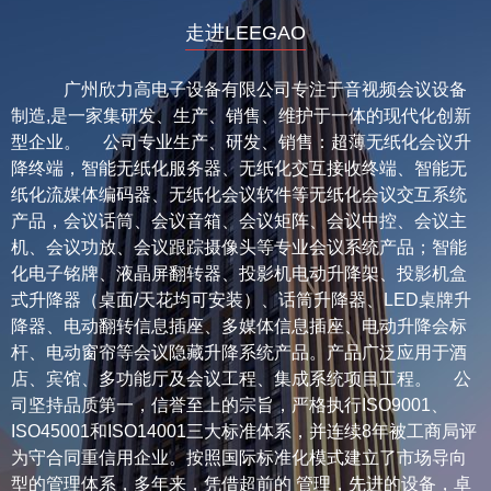
走进LEEGAO
广州欣力高电子设备有限公司专注于音视频会议设备
制造,是一家集研发、生产、销售、维护于一体的现代化创新
型企业。 公司专业生产、研发、销售：超薄无纸化会议升
降终端，智能无纸化服务器、无纸化交互接收终端、智能无
纸化流媒体编码器、无纸化会议软件等无纸化会议交互系统
产品，会议话筒、会议音箱、会议矩阵、会议中控、会议主
机、会议功放、会议跟踪摄像头等专业会议系统产品；智能
化电子铭牌、液晶屏翻转器、投影机电动升降架、投影机盒
式升降器（桌面/天花均可安装）、话筒升降器、LED桌牌升
降器、电动翻转信息插座、多媒体信息插座、电动升降会标
杆、电动窗帘等会议隐藏升降系统产品。产品广泛应用于酒
店、宾馆、多功能厅及会议工程、集成系统项目工程。 公
司坚持品质第一，信誉至上的宗旨，严格执行ISO9001、
ISO45001和ISO14001三大标准体系，并连续8年被工商局评
为守合同重信用企业。按照国际标准化模式建立了市场导向
型的管理体系，多年来，凭借超前的 管理，先进的设备，卓