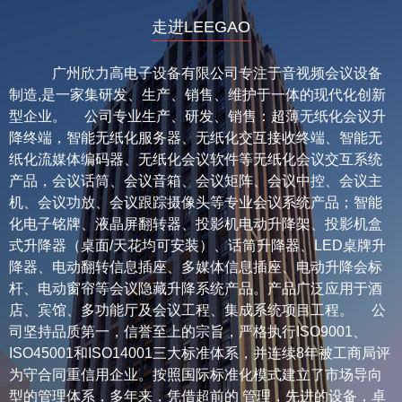
走进LEEGAO
广州欣力高电子设备有限公司专注于音视频会议设备
制造,是一家集研发、生产、销售、维护于一体的现代化创新
型企业。 公司专业生产、研发、销售：超薄无纸化会议升
降终端，智能无纸化服务器、无纸化交互接收终端、智能无
纸化流媒体编码器、无纸化会议软件等无纸化会议交互系统
产品，会议话筒、会议音箱、会议矩阵、会议中控、会议主
机、会议功放、会议跟踪摄像头等专业会议系统产品；智能
化电子铭牌、液晶屏翻转器、投影机电动升降架、投影机盒
式升降器（桌面/天花均可安装）、话筒升降器、LED桌牌升
降器、电动翻转信息插座、多媒体信息插座、电动升降会标
杆、电动窗帘等会议隐藏升降系统产品。产品广泛应用于酒
店、宾馆、多功能厅及会议工程、集成系统项目工程。 公
司坚持品质第一，信誉至上的宗旨，严格执行ISO9001、
ISO45001和ISO14001三大标准体系，并连续8年被工商局评
为守合同重信用企业。按照国际标准化模式建立了市场导向
型的管理体系，多年来，凭借超前的 管理，先进的设备，卓