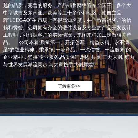
越的品质，完善的服务，产品销售网络遍布全国三十多个大
中型城市及东南亚、欧美等二十多个和地区，使自主品
牌“LEEGAO”在 市场上有很高知名度，并一致赢得客户的信
赖和赞誉。公司拥有齐全的硬件设备及专业的产品开发设计
工程师，可根据客户的实际情况，来图来样加工定做相关产
品。 公司本着“质量第一、开拓创新、精益求精、永不满
足“的敬业精神，秉承“创一流产品、一流信誉、一流服务”的
企业精神，坚持“专业服务,品质保证,利益共享”三大原则, 努力
与世界发展潮流同步,与大家携手共创辉煌!
了解更多>>