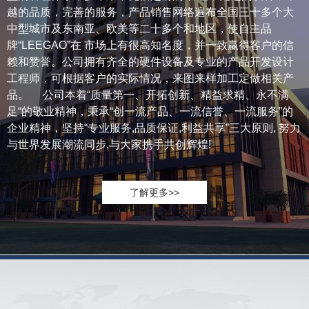
越的品质，完善的服务，产品销售网络遍布全国三十多个大
中型城市及东南亚、欧美等二十多个和地区，使自主品
牌“LEEGAO”在 市场上有很高知名度，并一致赢得客户的信
赖和赞誉。公司拥有齐全的硬件设备及专业的产品开发设计
工程师，可根据客户的实际情况，来图来样加工定做相关产
品。 公司本着“质量第一、开拓创新、精益求精、永不满
足“的敬业精神，秉承“创一流产品、一流信誉、一流服务”的
企业精神，坚持“专业服务,品质保证,利益共享”三大原则, 努力
与世界发展潮流同步,与大家携手共创辉煌!
了解更多>>