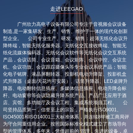
走进LEEGAO
广州欣力高电子设备有限公司专注于音视频会议设备
制造,是一家集研发、生产、销售、维护于一体的现代化创新
型企业。 公司专业生产、研发、销售：超薄无纸化会议升
降终端，智能无纸化服务器、无纸化交互接收终端、智能无
纸化流媒体编码器、无纸化会议软件等无纸化会议交互系统
产品，会议话筒、会议音箱、会议矩阵、会议中控、会议主
机、会议功放、会议跟踪摄像头等专业会议系统产品；智能
化电子铭牌、液晶屏翻转器、投影机电动升降架、投影机盒
式升降器（桌面/天花均可安装）、话筒升降器、LED桌牌升
降器、电动翻转信息插座、多媒体信息插座、电动升降会标
杆、电动窗帘等会议隐藏升降系统产品。产品广泛应用于酒
店、宾馆、多功能厅及会议工程、集成系统项目工程。 公
司坚持品质第一，信誉至上的宗旨，严格执行ISO9001、
ISO45001和ISO14001三大标准体系，并连续8年被工商局评
为守合同重信用企业。按照国际标准化模式建立了市场导向
型的管理体系，多年来，凭借超前的 管理，先进的设备，卓