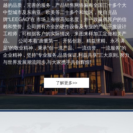
越的品质，完善的服务，产品销售网络遍布全国三十多个大
中型城市及东南亚、欧美等二十多个和地区，使自主品
牌“LEEGAO”在 市场上有很高知名度，并一致赢得客户的信
赖和赞誉。公司拥有齐全的硬件设备及专业的产品开发设计
工程师，可根据客户的实际情况，来图来样加工定做相关产
品。 公司本着“质量第一、开拓创新、精益求精、永不满
足“的敬业精神，秉承“创一流产品、一流信誉、一流服务”的
企业精神，坚持“专业服务,品质保证,利益共享”三大原则, 努力
与世界发展潮流同步,与大家携手共创辉煌!
了解更多>>