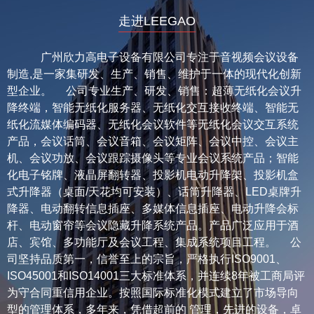
走进LEEGAO
广州欣力高电子设备有限公司专注于音视频会议设备
制造,是一家集研发、生产、销售、维护于一体的现代化创新
型企业。 公司专业生产、研发、销售：超薄无纸化会议升
降终端，智能无纸化服务器、无纸化交互接收终端、智能无
纸化流媒体编码器、无纸化会议软件等无纸化会议交互系统
产品，会议话筒、会议音箱、会议矩阵、会议中控、会议主
机、会议功放、会议跟踪摄像头等专业会议系统产品；智能
化电子铭牌、液晶屏翻转器、投影机电动升降架、投影机盒
式升降器（桌面/天花均可安装）、话筒升降器、LED桌牌升
降器、电动翻转信息插座、多媒体信息插座、电动升降会标
杆、电动窗帘等会议隐藏升降系统产品。产品广泛应用于酒
店、宾馆、多功能厅及会议工程、集成系统项目工程。 公
司坚持品质第一，信誉至上的宗旨，严格执行ISO9001、
ISO45001和ISO14001三大标准体系，并连续8年被工商局评
为守合同重信用企业。按照国际标准化模式建立了市场导向
型的管理体系，多年来，凭借超前的 管理，先进的设备，卓